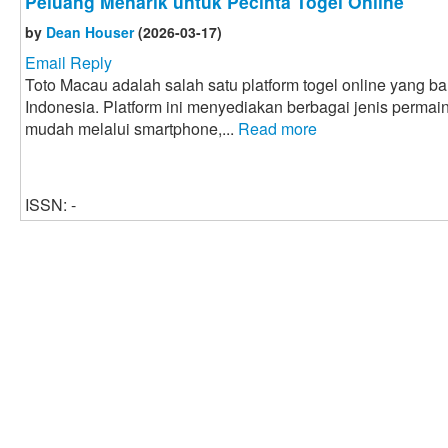
Peluang Menarik untuk Pecinta Togel Online
by
Dean Houser
(2026-03-17)
Email Reply
Toto Macau adalah salah satu platform togel online yang ba
Indonesia. Platform ini menyediakan berbagai jenis permai
mudah melalui smartphone,...
Read more
ISSN: -