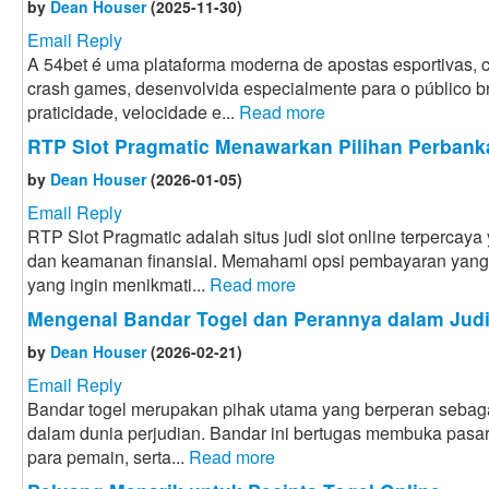
by
Dean Houser
(2025-11-30)
Email Reply
A 54bet é uma plataforma moderna de apostas esportivas, c
crash games, desenvolvida especialmente para o público br
praticidade, velocidade e...
Read more
RTP Slot Pragmatic Menawarkan Pilihan Perban
by
Dean Houser
(2026-01-05)
Email Reply
RTP Slot Pragmatic adalah situs judi slot online terperca
dan keamanan finansial. Memahami opsi pembayaran yang 
yang ingin menikmati...
Read more
Mengenal Bandar Togel dan Perannya dalam Judi
by
Dean Houser
(2026-02-21)
Email Reply
Bandar togel merupakan pihak utama yang berperan sebaga
dalam dunia perjudian. Bandar ini bertugas membuka pasa
para pemain, serta...
Read more