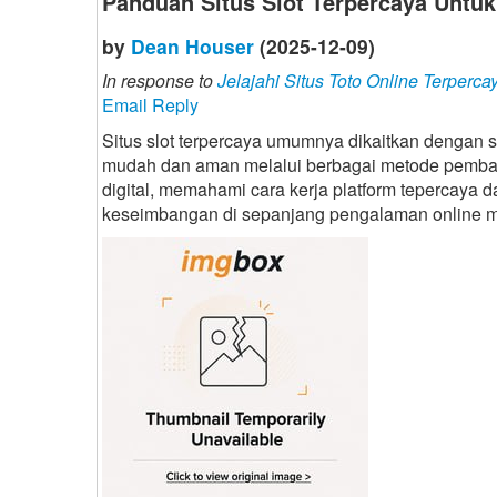
Panduan Situs Slot Terpercaya Unt
by
Dean Houser
(2025-12-09)
In response to
Jelajahi Situs Toto Online Terperca
Email Reply
Situs slot terpercaya umumnya dikaitkan dengan s
mudah dan aman melalui berbagai metode pembay
digital, memahami cara kerja platform tepercay
keseimbangan di sepanjang pengalaman online m