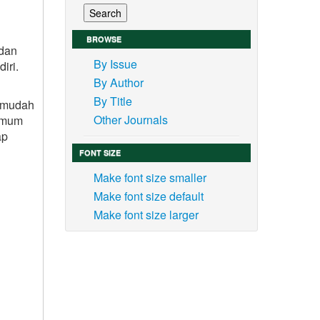
BROWSE
 dan
By Issue
iri.
By Author
By Title
n mudah
Other Journals
 umum
ap
FONT SIZE
Make font size smaller
Make font size default
Make font size larger