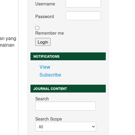
Username
Password
Remember me
kan yang
rmainan
NOTIFICATIONS
View
Subscribe
JOURNAL CONTENT
Search
Search Scope