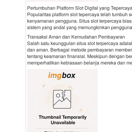
Pertumbuhan Platform Slot Digital yang Tepercay
Popularitas platform slot tepercaya telah tumbuh
kenyamanan pengguna. Situs slot terpercaya bias
sistem yang andal yang memungkinkan pengguna m
Transaksi Aman dan Kemudahan Pembayaran
Salah satu keunggulan situs slot terpercaya ad
dan aman. Berbagai metode pembayaran memberik
tentang keamanan finansial. Meskipun dengan be
memperhatikan kebiasaan belanja mereka dan men