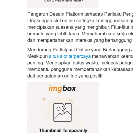
Pengaruh Desain Platform terhadap Perilaku Pe
Lingkungan slot online seringkali menggunakan gr
menciptakan suasana yang menghibur. Fitur-fitur
bermain yang lebih lama. Memahami cara kerja el
dan mempertahankan interaksi yang bertanggung
Mendorong Partisipasi Online yang Bertanggung
Meskipun
situs slot terpercaya
menawarkan keaman
penting. Menetapkan batas waktu, melacak penge
membantu pengguna mempertahankan kebiasaan s
dari pengalaman online yang positif.