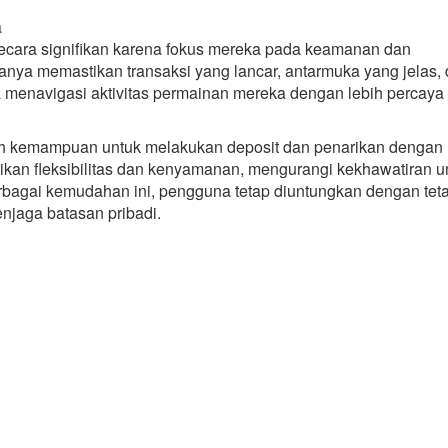
a
 secara signifikan karena fokus mereka pada keamanan dan
anya memastikan transaksi yang lancar, antarmuka yang jelas,
enavigasi aktivitas permainan mereka dengan lebih percaya d
alah kemampuan untuk melakukan deposit dan penarikan denga
an fleksibilitas dan kenyamanan, mengurangi kekhawatiran
rbagai kemudahan ini, pengguna tetap diuntungkan dengan tet
jaga batasan pribadi.