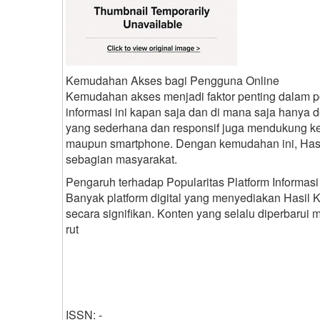
Kemudahan Akses bagi Pengguna Online
Kemudahan akses menjadi faktor penting dalam p
informasi ini kapan saja dan di mana saja hanya
yang sederhana dan responsif juga mendukung k
maupun smartphone. Dengan kemudahan ini, Hasil K
sebagian masyarakat.
Pengaruh terhadap Popularitas Platform Informasi
Banyak platform digital yang menyediakan Hasil
secara signifikan. Konten yang selalu diperbaru
rut
ISSN: -