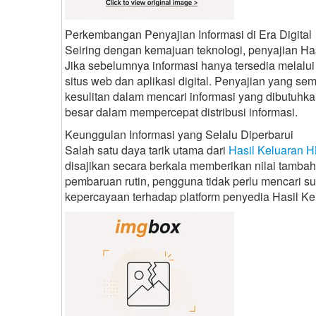
Perkembangan Penyajian Informasi di Era Digital
Seiring dengan kemajuan teknologi, penyajian H
Jika sebelumnya informasi hanya tersedia melalui m
situs web dan aplikasi digital. Penyajian yang s
kesulitan dalam mencari informasi yang dibutuh
besar dalam mempercepat distribusi informasi.
Keunggulan Informasi yang Selalu Diperbarui
Salah satu daya tarik utama dari
Hasil Keluaran H
disajikan secara berkala memberikan nilai tamb
pembaruan rutin, pengguna tidak perlu mencari su
kepercayaan terhadap platform penyedia Hasil Ke