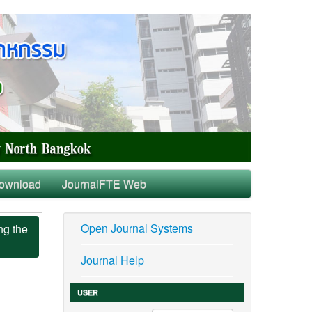
ownload
JournalFTE Web
Open Journal Systems
ng the
Journal Help
USER