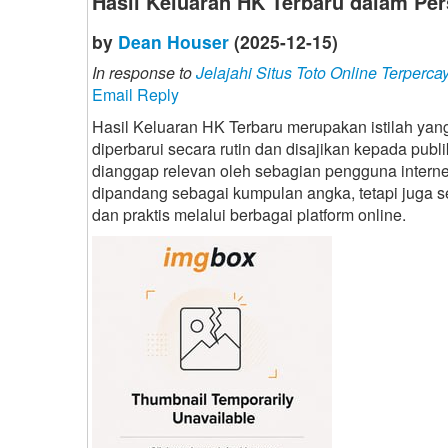
Hasil Keluaran HK Terbaru dalam Pers
by
Dean Houser
(2025-12-15)
In response to
Jelajahi Situs Toto Online Terperca
Email Reply
Hasil Keluaran HK Terbaru merupakan istilah yan
diperbarui secara rutin dan disajikan kepada publi
dianggap relevan oleh sebagian pengguna internet.
dipandang sebagai kumpulan angka, tetapi juga se
dan praktis melalui berbagai platform online.