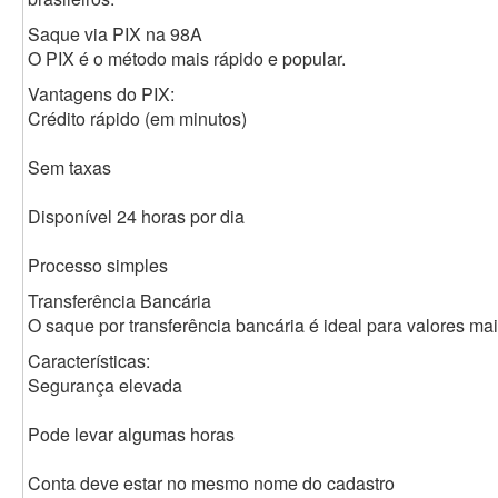
Saque via PIX na 98A
O PIX é o método mais rápido e popular.
Vantagens do PIX:
Crédito rápido (em minutos)
Sem taxas
Disponível 24 horas por dia
Processo simples
Transferência Bancária
O saque por transferência bancária é ideal para valores mai
Características:
Segurança elevada
Pode levar algumas horas
Conta deve estar no mesmo nome do cadastro