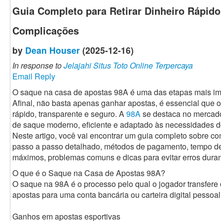
Guia Completo para Retirar Dinheiro Rápid
Complicações
by
Dean Houser
(2025-12-16)
In response to
Jelajahi Situs Toto Online Terpercaya
Email Reply
O saque na casa de apostas 98A é uma das etapas mais imp
Afinal, não basta apenas ganhar apostas, é essencial que o
rápido, transparente e seguro. A
98A
se destaca no mercado
de saque moderno, eficiente e adaptado às necessidades do
Neste artigo, você vai encontrar um guia completo sobre co
passo a passo detalhado, métodos de pagamento, tempo de
máximos, problemas comuns e dicas para evitar erros duran
O que é o Saque na Casa de Apostas 98A?
O saque na 98A é o processo pelo qual o jogador transfere 
apostas para uma conta bancária ou carteira digital pessoa
Ganhos em apostas esportivas