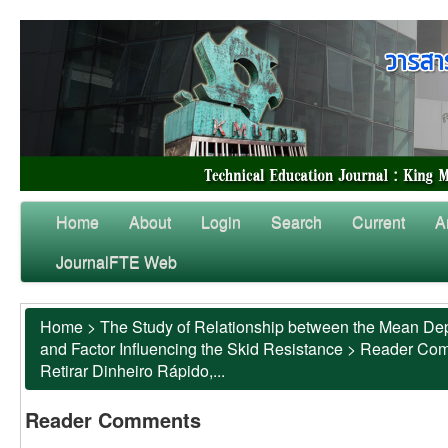
Home
About
Login
Search
Current
A
JournalFTE Web
Home
>
The Study of Relationship between the Mean Dep
and Factor Influencing the Skid Resistance
>
Reader Co
Retirar Dinheiro Rápido,...
Reader Comments