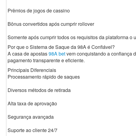
Prêmios de jogos de cassino
Bônus convertidos após cumprir rollover
Somente após cumprir todos os requisitos da plataforma o u
Por que o Sistema de Saque da 98A é Confiável?
A casa de apostas
98A bet
vem conquistando a confiança d
pagamento transparente e eficiente.
Principais Diferenciais
Processamento rápido de saques
Diversos métodos de retirada
Alta taxa de aprovação
Segurança avançada
Suporte ao cliente 24/7