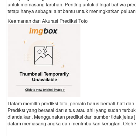
untuk memasang taruhan. Penting untuk diingat bahwa pre
tetapi hanya sebagai alat bantu untuk meningkatkan peluang
Keamanan dan Akurasi Prediksi Toto
Dalam memilih prediksi toto, pemain harus berhati-hati dan
Prediksi yang berasal dari situs atau ahli yang sudah terbuk
diandalkan. Menggunakan prediksi dari sumber tidak jelas
dalam memasang angka dan menimbulkan kerugian. Oleh kar