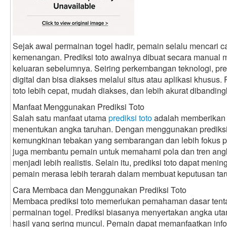
Sejak awal permainan togel hadir, pemain selalu mencari 
kemenangan. Prediksi toto awalnya dibuat secara manual 
keluaran sebelumnya. Seiring perkembangan teknologi, predi
digital dan bisa diakses melalui situs atau aplikasi khusu
toto lebih cepat, mudah diakses, dan lebih akurat dibanding
Manfaat Menggunakan Prediksi Toto
Salah satu manfaat utama
prediksi toto
adalah memberikan 
menentukan angka taruhan. Dengan menggunakan prediksi
kemungkinan tebakan yang sembarangan dan lebih fokus pada
juga membantu pemain untuk memahami pola dan tren an
menjadi lebih realistis. Selain itu, prediksi toto dapat me
pemain merasa lebih terarah dalam membuat keputusan tar
Cara Membaca dan Menggunakan Prediksi Toto
Membaca prediksi toto memerlukan pemahaman dasar tenta
permainan togel. Prediksi biasanya menyertakan angka ut
hasil yang sering muncul. Pemain dapat memanfaatkan info