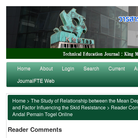
Home
About
Login
Search
Current
A
JournalFTE Web
Home
>
The Study of Relationship between the Mean Dep
and Factor Influencing the Skid Resistance
>
Reader Co
Andal Pemain Togel Online
Reader Comments