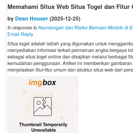
Memahami Situs Web Situs Togel dan Fitur 
by
Dean Houser
(2025-12-25)
In response to
Keuntungan dan Risiko Bermain Miototo di Er
Email Reply
Situs togel adalah istilah yang digunakan untuk menggamba
menyediakan informasi terkait permainan angka bergaya loter
sebagai situs togel online dan disajikan melalui berbagai fi
kemudahan penggunaan. Artikel ini memberikan gambaran inf
menjelaskan fitur-fitur umum dan struktur situs web dari per