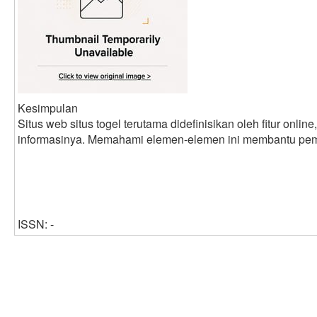
Kesimpulan
Situs web situs togel terutama didefinisikan oleh fitur online,
informasinya. Memahami elemen-elemen ini membantu pe
ISSN: -