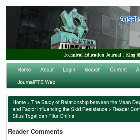
Home
About
Login
Search
Current
A
JournalFTE Web
Home
>
The Study of Relationship between the Mean Dep
and Factor Influencing the Skid Resistance
>
Reader Co
Situs Togel dan Fitur Online
Reader Comments