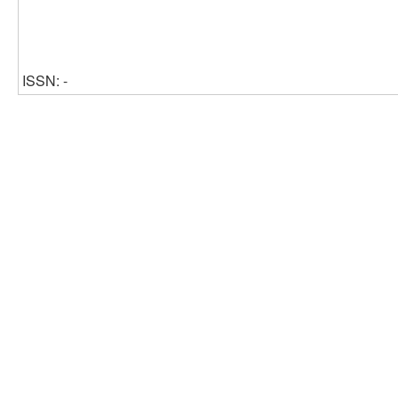
ISSN: -