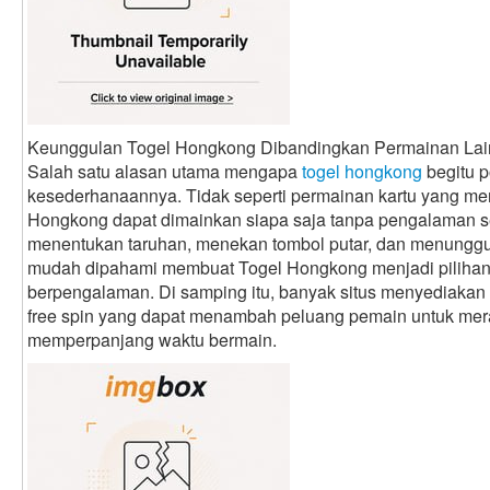
Keunggulan Togel Hongkong Dibandingkan Permainan Lai
Salah satu alasan utama mengapa
togel hongkong
begitu p
kesederhanaannya. Tidak seperti permainan kartu yang me
Hongkong dapat dimainkan siapa saja tanpa pengalaman 
menentukan taruhan, menekan tombol putar, dan menunggu
mudah dipahami membuat Togel Hongkong menjadi pilihan
berpengalaman. Di samping itu, banyak situs menyediakan
free spin yang dapat menambah peluang pemain untuk mer
memperpanjang waktu bermain.