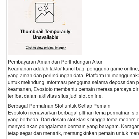
Pembayaran Aman dan Perlindungan Akun
Keamanan adalah faktor kunci bagi pengguna game online
yang aman dan perlindungan data. Platform ini mengguna
untuk melindungi informasi pengguna selama deposit dan 
keamanan, Evostoto membantu pemain merasa percaya diri
terlibat dalam aktivitas situs judi slot online.
Berbagai Permainan Slot untuk Setiap Pemain
Evostoto menawarkan berbagai pilihan tema permainan slo
yang berbeda. Dari desain slot klasik hingga tema modern da
menyediakan pengalaman bermain yang beragam. Keragam
tetap segar dan menarik, memungkinkan pemain untuk menj