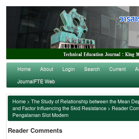
Home
About
Login
Search
Current
A
JournalFTE Web
Home
>
The Study of Relationship between the Mean Dep
and Factor Influencing the Skid Resistance
>
Reader Co
Pengalaman Slot Modern
Reader Comments