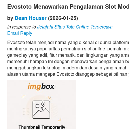
Evostoto Menawarkan Pengalaman Slot Mo
by
Dean Houser
(2026-01-25)
In response to
Jelajahi Situs Toto Online Terpercaya
Email Reply
Evostoto telah menjadi nama yang dikenal di dunia platform s
meningkatnya popularitas permainan slot online, pemain 
gameplay yang adil, fitur menarik, dan lingkungan yang am
memenuhi harapan ini dengan menawarkan pengalaman ber
menggabungkan teknologi modern dan desain yang ramah 
alasan utama mengapa Evostoto dianggap sebagai pilihan y