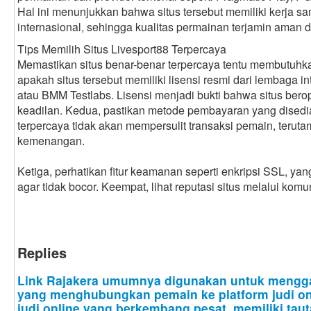
Hal ini menunjukkan bahwa situs tersebut memiliki kerja 
internasional, sehingga kualitas permainan terjamin aman 
Tips Memilih Situs Livesport88 Terpercaya
Memastikan situs benar-benar terpercaya tentu membutuhk
apakah situs tersebut memiliki lisensi resmi dari lembaga
atau BMM Testlabs. Lisensi menjadi bukti bahwa situs ber
keadilan. Kedua, pastikan metode pembayaran yang disedia
terpercaya tidak akan mempersulit transaksi pemain, terut
kemenangan.
Ketiga, perhatikan fitur keamanan seperti enkripsi SSL, ya
agar tidak bocor. Keempat, lihat reputasi situs melalui komu
Replies
Link Rajakera umumnya digunakan untuk mengga
yang menghubungkan pemain ke platform judi onl
judi online yang berkembang pesat, memiliki taut