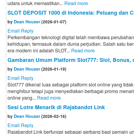
udara untuk memastikan...
Read more
SLOT DEPOSIT 1000 di Indonesia: Peluang dan 
by
Dean Houser
(2026-01-07)
Email Reply
Perkembangan teknologi digital telah membawa perubahan
kehidupan, termasuk dalam dunia perjudian. Salah satu ben
era modern ini adalah SLOT...
Read more
Gambaran Umum Platform Slot777: Slot, Bonus, 
by
Dean Houser
(2026-01-19)
Email Reply
Slot777 dikenal luas sebagai platform slot online yang t
menghibur tetapi juga menyediakan berbagai promo menarik
online yang...
Read more
Sesi Lotre Menarik di Rajabandot Link
by
Dean Houser
(2026-02-16)
Email Reply
Rajabandot Link berfungsi sebagai gerbang bagi pemain un