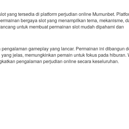
 yang tersedia di platform perjudian online Mumunbet. Platfor
ermainan bergaya slot yang menampilkan tema, mekanisme, d
dirancang untuk membuat permainan slot mudah dipahami dan
ah pengalaman gameplay yang lancar. Permainan ini dibangun 
al yang jelas, memungkinkan pemain untuk fokus pada hiburan.
gkatkan pengalaman perjudian online secara keseluruhan.