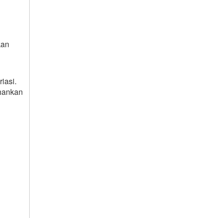
i
kan
iasi.
ahankan