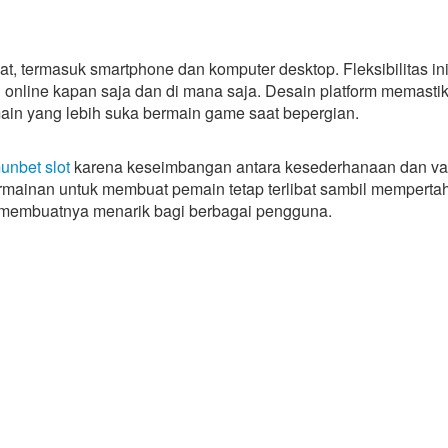
t, termasuk smartphone dan komputer desktop. Fleksibilitas in
online kapan saja dan di mana saja. Desain platform memasti
main yang lebih suka bermain game saat bepergian.
nbet slot
karena keseimbangan antara kesederhanaan dan var
ermainan untuk membuat pemain tetap terlibat sambil mempert
 membuatnya menarik bagi berbagai pengguna.