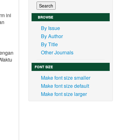
m ini
BROWSE
an
By Issue
By Author
By Title
Other Journals
dengan
 Waktu
FONT SIZE
Make font size smaller
Make font size default
Make font size larger