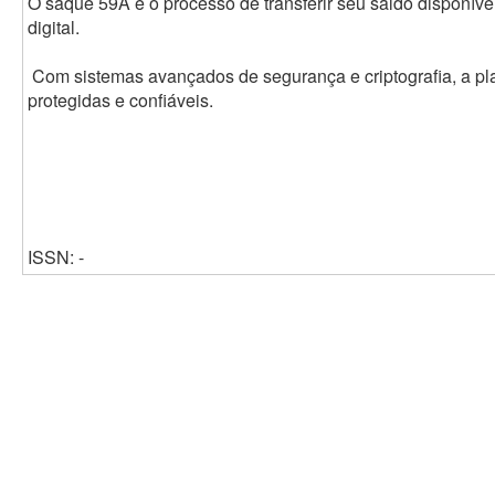
O saque 59A é o processo de transferir seu saldo disponível
digital.
Com sistemas avançados de segurança e criptografia, a pla
protegidas e confiáveis.
ISSN: -