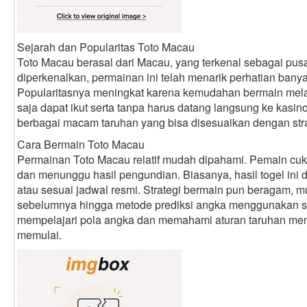
Sejarah dan Popularitas Toto Macau
Toto Macau berasal dari Macau, yang terkenal sebagai pusat
diperkenalkan, permainan ini telah menarik perhatian bany
Popularitasnya meningkat karena kemudahan bermain melalu
saja dapat ikut serta tanpa harus datang langsung ke kasi
berbagai macam taruhan yang bisa disesuaikan dengan str
Cara Bermain Toto Macau
Permainan Toto Macau relatif mudah dipahami. Pemain cuk
dan menunggu hasil pengundian. Biasanya, hasil togel ini d
atau sesuai jadwal resmi. Strategi bermain pun beragam, mul
sebelumnya hingga metode prediksi angka menggunakan sta
mempelajari pola angka dan memahami aturan taruhan men
memulai.