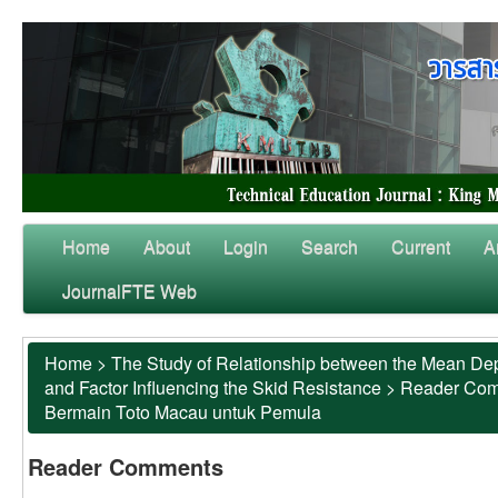
Home
About
Login
Search
Current
A
JournalFTE Web
Home
>
The Study of Relationship between the Mean Dep
and Factor Influencing the Skid Resistance
>
Reader Co
Bermain Toto Macau untuk Pemula
Reader Comments