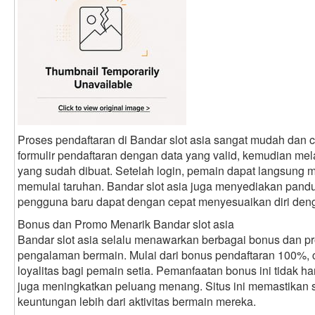
Proses pendaftaran di Bandar slot asia sangat mudah dan 
formulir pendaftaran dengan data yang valid, kemudian m
yang sudah dibuat. Setelah login, pemain dapat langsung m
memulai taruhan. Bandar slot asia juga menyediakan pandu
pengguna baru dapat dengan cepat menyesuaikan diri deng
Bonus dan Promo Menarik Bandar slot asia
Bandar slot asia selalu menawarkan berbagai bonus dan 
pengalaman bermain. Mulai dari bonus pendaftaran 100%,
loyalitas bagi pemain setia. Pemanfaatan bonus ini tidak
juga meningkatkan peluang menang. Situs ini memastikan
keuntungan lebih dari aktivitas bermain mereka.