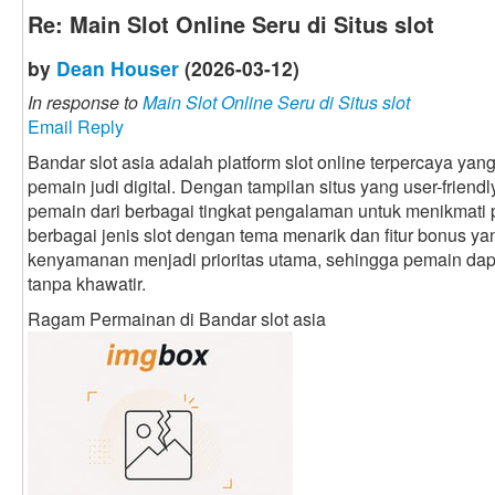
Re: Main Slot Online Seru di Situs slot
by
Dean Houser
(2026-03-12)
In response to
Main Slot Online Seru di Situs slot
Email Reply
Bandar slot asia adalah platform slot online terpercaya yan
pemain judi digital. Dengan tampilan situs yang user-frien
pemain dari berbagai tingkat pengalaman untuk menikmati 
berbagai jenis slot dengan tema menarik dan fitur bonus
kenyamanan menjadi prioritas utama, sehingga pemain da
tanpa khawatir.
Ragam Permainan di Bandar slot asia