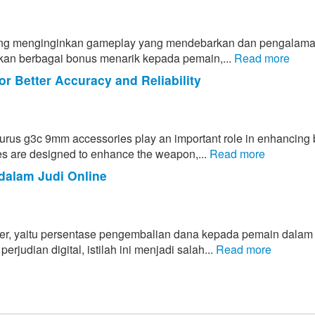
n yang menginginkan gameplay yang mendebarkan dan pengalam
ikan berbagai bonus menarik kepada pemain,...
Read more
r Better Accuracy and Reliability
urus g3c 9mm accessories play an important role in enhancing 
ies are designed to enhance the weapon,...
Read more
dalam Judi Online
yer, yaitu persentase pengembalian dana kepada pemain dalam
judian digital, istilah ini menjadi salah...
Read more