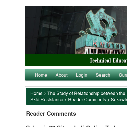
Home
About
Login
Search
Cur
Home
>
The Study of Relationship between the 
Skid Resistance
>
Reader Comments
>
Sukawin
Reader Comments