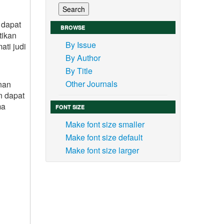
 dapat
BROWSE
tikan
By Issue
ti judi
By Author
By Title
Other Journals
nan
n dapat
ma
FONT SIZE
Make font size smaller
Make font size default
Make font size larger