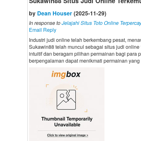
Sukawin88 Situs Judi Online Terke
by
Dean Houser
(2025-11-29)
In response to
Jelajahi Situs Toto Online Terperca
Email Reply
Industri judi online telah berkembang pesat, m
Sukawin88 telah muncul sebagai situs judi onlin
intuitif dan beragam pilihan permainan bagi par
berpengalaman dapat menikmati permainan yang 