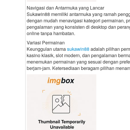
Navigasi dan Antarmuka yang Lancar
Sukawin88 memiliki antarmuka yang ramah penggu
dengan mudah menavigasi kategori permainan, pr
pengalaman yang konsisten di desktop dan peran
online tanpa hambatan.
Variasi Permainan
Keunggulan utama
sukawin88
adalah pilihan pe
kasino klasik, slot modern, dan pengalaman ber
menemukan permainan yang sesuai dengan prefere
berjam-jam. Ketersediaan beragam pilihan menamba