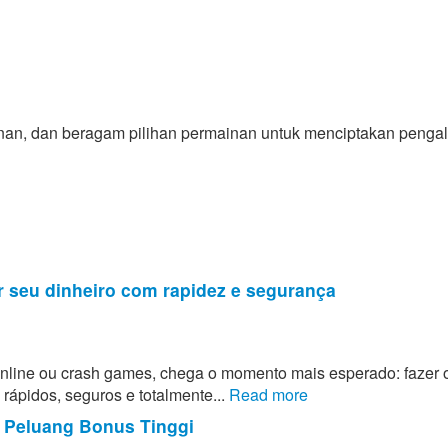
an, dan beragam pilihan permainan untuk menciptakan peng
r seu dinheiro com rapidez e segurança
 online ou crash games, chega o momento mais esperado: fazer 
 rápidos, seguros e totalmente...
Read more
n Peluang Bonus Tinggi