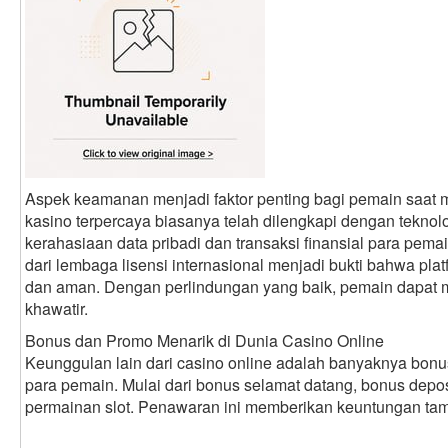
Aspek keamanan menjadi faktor penting bagi pemain saat me
kasino terpercaya biasanya telah dilengkapi dengan teknol
kerahasiaan data pribadi dan transaksi finansial para pemain
dari lembaga lisensi internasional menjadi bukti bahwa plat
dan aman. Dengan perlindungan yang baik, pemain dapat 
khawatir.
Bonus dan Promo Menarik di Dunia Casino Online
Keunggulan lain dari casino online adalah banyaknya bon
para pemain. Mulai dari bonus selamat datang, bonus deposi
permainan slot. Penawaran ini memberikan keuntungan t