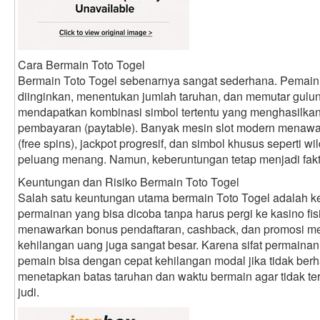
Cara Bermain Toto Togel
Bermain Toto Togel sebenarnya sangat sederhana. Pemain 
diinginkan, menentukan jumlah taruhan, dan memutar gulun
mendapatkan kombinasi simbol tertentu yang menghasilka
pembayaran (paytable). Banyak mesin slot modern menawarka
(free spins), jackpot progresif, dan simbol khusus seperti w
peluang menang. Namun, keberuntungan tetap menjadi fakt
Keuntungan dan Risiko Bermain Toto Togel
Salah satu keuntungan utama bermain Toto Togel adalah 
permainan yang bisa dicoba tanpa harus pergi ke kasino fisik
menawarkan bonus pendaftaran, cashback, dan promosi men
kehilangan uang juga sangat besar. Karena sifat permaina
pemain bisa dengan cepat kehilangan modal jika tidak berhat
menetapkan batas taruhan dan waktu bermain agar tidak 
judi.