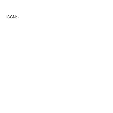
ISSN: -