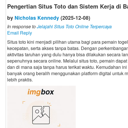
Pengertian Situs Toto dan Sistem Kerja di B
by
Nicholas Kennedy
(2025-12-08)
In response to
Jelajahi Situs Toto Online Terpercaya
Email Reply
Situs toto kini menjadi pilihan utama bagi para pemain to
kecepatan, serta akses tanpa batas. Dengan perkembangan 
aktivitas taruhan yang dulu hanya bisa dilakukan secara la
sepenuhnya secara online. Melalui situs toto, pemain dapa
dan di mana saja tanpa harus terikat waktu. Kemudahan in
banyak orang beralih menggunakan platform digital untuk 
lebih praktis.