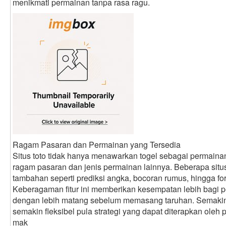
menikmati permainan tanpa rasa ragu.
Ragam Pasaran dan Permainan yang Tersedia
Situs toto tidak hanya menawarkan togel sebagai permaina
ragam pasaran dan jenis permainan lainnya. Beberapa situ
tambahan seperti prediksi angka, bocoran rumus, hingga fo
Keberagaman fitur ini memberikan kesempatan lebih bagi 
dengan lebih matang sebelum memasang taruhan. Semakin 
semakin fleksibel pula strategi yang dapat diterapkan ol
mak