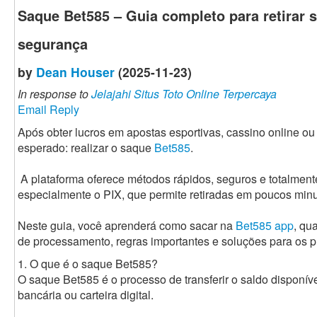
Saque Bet585 – Guia completo para retirar 
segurança
by
Dean Houser
(2025-11-23)
In response to
Jelajahi Situs Toto Online Terpercaya
Email Reply
Após obter lucros em apostas esportivas, cassino online 
esperado: realizar o saque
Bet585
.
A plataforma oferece métodos rápidos, seguros e totalment
especialmente o PIX, que permite retiradas em poucos minu
Neste guia, você aprenderá como sacar na
Bet585 app
, qu
de processamento, regras importantes e soluções para os
1. O que é o saque Bet585?
O saque Bet585 é o processo de transferir o saldo disponíve
bancária ou carteira digital.