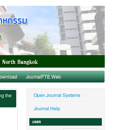
ownload
JournalFTE Web
Open Journal Systems
ng the
Journal Help
USER