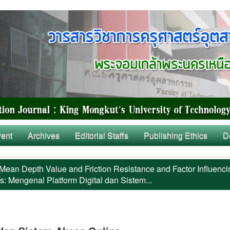
rent
Archives
Editorial Staffs
Publishing Ethics
D
Mean Depth Value and Friction Resistance and Factor Influenci
: Mengenal Platform Digital dan Sistem...