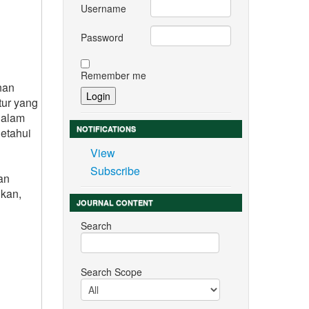
Username
Password
Remember me
nan
tur yang
dalam
NOTIFICATIONS
getahui
View
Subscribe
an
kan,
JOURNAL CONTENT
Search
Search Scope