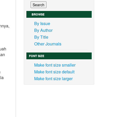
BROWSE
By Issue
nnya,
By Author
By Title
Other Journals
uah
kan
FONT SIZE
Make font size smaller
h
Make font size default
la
Make font size larger