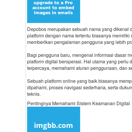
Depobos merupakan sebuah nama yang dikenal dala
platform dengan nama tertentu biasanya memiliki s
memberikan pengalaman pengguna yang lebih pra
Bagi pengguna baru, mengenal informasi dasa
platform digital beroperasi. Hal utama yang perl
terpercaya, memahami aturan penggunaan, dan s
Sebuah platform online yang baik biasanya mem
dipahami, proses navigasi sederhana, serta duk
teknis.
Pentingnya Memahami Sistem Keamanan Digital