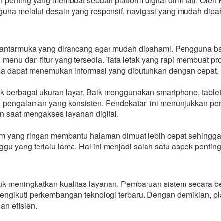
penting yang membuat sebuah platform digital diminati. Oleh 
na melalui desain yang responsif, navigasi yang mudah dipa
 antarmuka yang dirancang agar mudah dipahami. Pengguna ba
enu dan fitur yang tersedia. Tata letak yang rapi membuat pr
na dapat menemukan informasi yang dibutuhkan dengan cepat.
ntuk berbagai ukuran layar. Baik menggunakan smartphone, tablet
i pengalaman yang konsisten. Pendekatan ini menunjukkan pe
 saat mengakses layanan digital.
tem yang ringan membantu halaman dimuat lebih cepat sehingga
ggu yang terlalu lama. Hal ini menjadi salah satu aspek pentin
meningkatkan kualitas layanan. Pembaruan sistem secara be
mengikuti perkembangan teknologi terbaru. Dengan demikian, pl
an efisien.