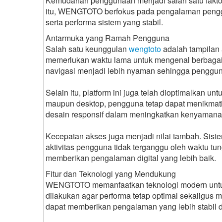
Kemudahan penggunaan menjadi salah satu faktor 
itu, WENGTOTO berfokus pada pengalaman penggu
serta performa sistem yang stabil.
Antarmuka yang Ramah Pengguna
Salah satu keunggulan
wengtoto
adalah tampilan
memerlukan waktu lama untuk mengenal berbagai m
navigasi menjadi lebih nyaman sehingga penggu
Selain itu, platform ini juga telah dioptimalkan u
maupun desktop, pengguna tetap dapat menikmat
desain responsif dalam meningkatkan kenyamanan
Kecepatan akses juga menjadi nilai tambah. Sis
aktivitas pengguna tidak terganggu oleh waktu tun
memberikan pengalaman digital yang lebih baik.
Fitur dan Teknologi yang Mendukung
WENGTOTO memanfaatkan teknologi modern untuk 
dilakukan agar performa tetap optimal sekaligus 
dapat memberikan pengalaman yang lebih stabil d