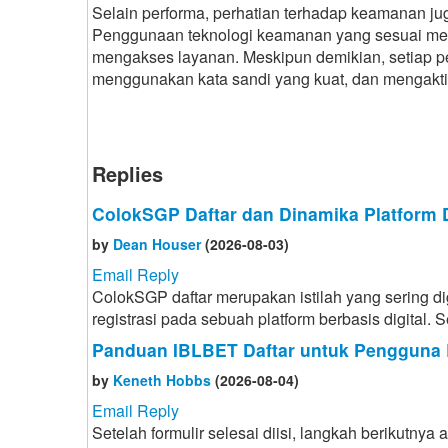
Selain performa, perhatian terhadap keamanan jug
Penggunaan teknologi keamanan yang sesuai m
mengakses layanan. Meskipun demikian, setiap p
menggunakan kata sandi yang kuat, dan mengaktif
Replies
ColokSGP Daftar dan Dinamika Platform D
by
Dean Houser
(2026-08-03)
Email Reply
ColokSGP daftar merupakan istilah yang sering
registrasi pada sebuah platform berbasis digital. 
Panduan IBLBET Daftar untuk Pengguna
by
Keneth Hobbs
(2026-08-04)
Email Reply
Setelah formulir selesai diisi, langkah berikut