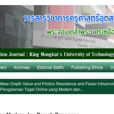
rent
Archives
Editorial Staffs
Publishing Ethics
D
Mean Depth Value and Friction Resistance and Factor Influenci
 Pengalaman Togel Online yang Modern dan...