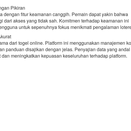
gan Pikiran
a dengan fitur keamanan canggih. Pemain dapat yakin bahwa
ngi dari akses yang tidak sah. Komitmen terhadap keamanan ini
ngguna untuk sepenuhnya fokus menikmati pengalaman lotere
kurat
 utama dari togel online. Platform ini menggunakan manajemen k
 dan panduan disajikan dengan jelas. Penyajian data yang andal
dan meningkatkan kepuasan keseluruhan terhadap platform.