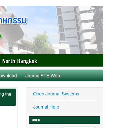
ownload
JournalFTE Web
Open Journal Systems
ng the
Journal Help
USER