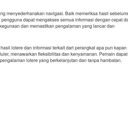
f yang menyederhanakan navigasi. Baik memeriksa hasil sebelum
an, pengguna dapat mengakses semua informasi dengan cepat d
n kegunaan dan memastikan pengalaman yang lancar dan
sil lotere dan informasi terkait dari perangkat apa pun kapan 
luler, menawarkan fleksibilitas dan kenyamanan. Pemain dapat 
 pengalaman lotere yang berkelanjutan dan tanpa hambatan.