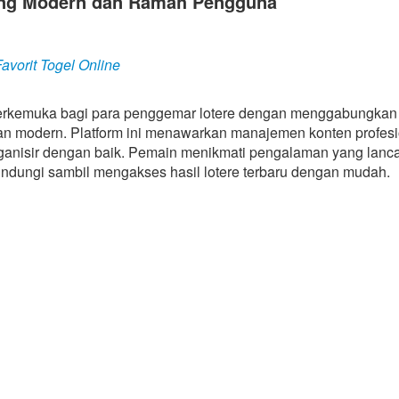
ang Modern dan Ramah Pengguna
vorit Togel Online
 terkemuka bagi para penggemar lotere dengan menggabungkan
n modern. Platform ini menawarkan manajemen konten profesi
rganisir dengan baik. Pemain menikmati pengalaman yang lanca
indungi sambil mengakses hasil lotere terbaru dengan mudah.