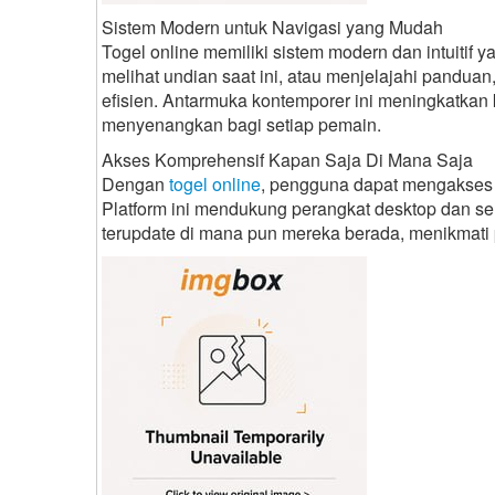
Sistem Modern untuk Navigasi yang Mudah
Togel online memiliki sistem modern dan intuiti
melihat undian saat ini, atau menjelajahi pandu
efisien. Antarmuka kontemporer ini meningkatka
menyenangkan bagi setiap pemain.
Akses Komprehensif Kapan Saja Di Mana Saja
Dengan
togel online
, pengguna dapat mengakses ha
Platform ini mendukung perangkat desktop dan se
terupdate di mana pun mereka berada, menikmati