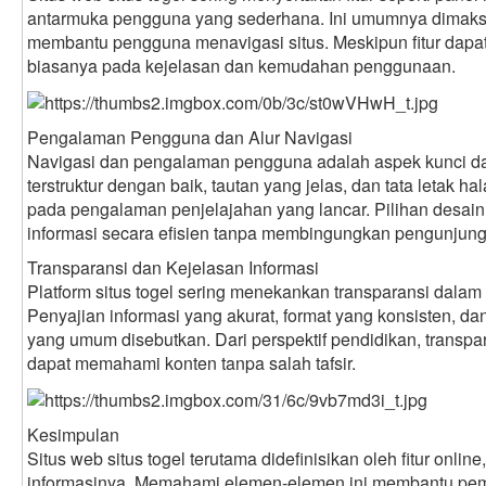
antarmuka pengguna yang sederhana. Ini umumnya dimaks
membantu pengguna menavigasi situs. Meskipun fitur dapat 
biasanya pada kejelasan dan kemudahan penggunaan.
Pengalaman Pengguna dan Alur Navigasi
Navigasi dan pengalaman pengguna adalah aspek kunci d
terstruktur dengan baik, tautan yang jelas, dan tata letak h
pada pengalaman penjelajahan yang lancar. Pilihan desain 
informasi secara efisien tanpa membingungkan pengunjung
Transparansi dan Kejelasan Informasi
Platform situs togel sering menekankan transparansi dala
Penyajian informasi yang akurat, format yang konsisten, dan
yang umum disebutkan. Dari perspektif pendidikan, trans
dapat memahami konten tanpa salah tafsir.
Kesimpulan
Situs web situs togel terutama didefinisikan oleh fitur online,
informasinya. Memahami elemen-elemen ini membantu pe