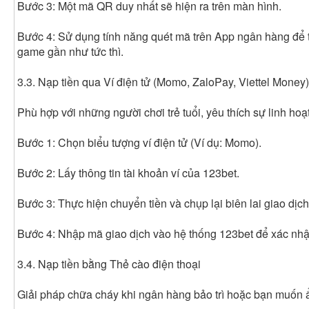
Bước 3: Một mã QR duy nhất sẽ hiện ra trên màn hình.
Bước 4: Sử dụng tính năng quét mã trên App ngân hàng để t
game gần như tức thì.
3.3. Nạp tiền qua Ví điện tử (Momo, ZaloPay, Viettel Money)
Phù hợp với những người chơi trẻ tuổi, yêu thích sự linh hoạt
Bước 1: Chọn biểu tượng ví điện tử (Ví dụ: Momo).
Bước 2: Lấy thông tin tài khoản ví của 123bet.
Bước 3: Thực hiện chuyển tiền và chụp lại biên lai giao dịch
Bước 4: Nhập mã giao dịch vào hệ thống 123bet để xác nhậ
3.4. Nạp tiền bằng Thẻ cào điện thoại
Giải pháp chữa cháy khi ngân hàng bảo trì hoặc bạn muốn 