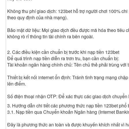
Không thu phí giao dịch: 123bet hỗ trợ người chơi 100% chi 
theo quy định của nhà mạng).
Bảo mật dữ liệu: Mọi giao dịch đều được mã hóa theo tiêu
không rò rỉ thông tin tài chính ra bên ngoài.
2. Các điều kiện cần chuẩn bị trước khi nạp tiền 123bet
Để quá trình nạp tiền diễn ra trơn tru, bạn cần chuẩn bị:
Tài khoản ngân hàng chính chủ: Tên chủ thẻ phải trùng với 
Thiết bị kết nối internet ổn định: Tránh tình trạng mạng chậ
lên điểm.
Số điện thoại nhận OTP: Để xác thực các giao dịch chuyển 
3. Hướng dẫn chi tiết các phương thức nạp tiền 123bet phổ 
3.1. Nạp tiền qua Chuyển khoản Ngân hàng (Internet Banki
Đây là phương thức an toàn và được khuyến khích nhất vì h