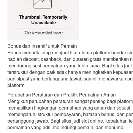
Bonus dan Insentif untuk Pemain
Bonus menarik tetap menjadi fitur utama platform bandar sl
hadiah deposit, cashback, dan putaran gratis memberikan 
mendorong sesi permainan yang lebih lama. Bagi situs judi 
terstruktur dengan baik tidak hanya meningkatkan kepuasa
partisipasi yang bertanggung jawab sambil menawarkan p
platform.
Perubahan Peraturan dan Praktik Permainan Aman
Mengikuti perubahan peraturan sangat penting bagi platfo
memastikan lingkungan permainan yang aman dan sesuai. P
memengaruhi struktur pembayaran, batasan bonus, dan pe
bertanggung jawab. Bagi situs judi slot online, kepatuhan 
permainan yang adil, melindungi pemain, dan menumb