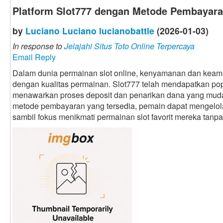
Platform Slot777 dengan Metode Pembayara
by
Luciano Luciano lucianobattle
(2026-01-03)
In response to
Jelajahi Situs Toto Online Terpercaya
Email Reply
Dalam dunia permainan slot online, kenyamanan dan keam
dengan kualitas permainan. Slot777 telah mendapatkan pop
menawarkan proses deposit dan penarikan dana yang mud
metode pembayaran yang tersedia, pemain dapat mengelo
sambil fokus menikmati permainan slot favorit mereka tanpa