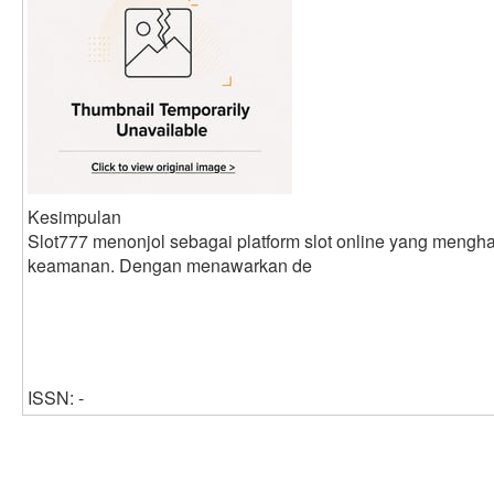
Kesimpulan
Slot777 menonjol sebagai platform slot online yang menghar
keamanan. Dengan menawarkan de
ISSN: -