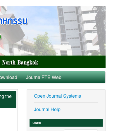
ownload
JournalFTE Web
Open Journal Systems
ng the
Journal Help
USER