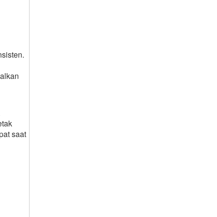
sisten.
dalkan
.
etak
at saat