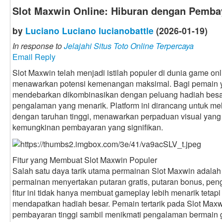
Slot Maxwin Online: Hiburan dengan Pemba
by
Luciano Luciano lucianobattle
(2026-01-19)
In response to
Jelajahi Situs Toto Online Terpercaya
Email Reply
Slot Maxwin telah menjadi istilah populer di dunia game on
menawarkan potensi kemenangan maksimal. Bagi pemain 
mendebarkan dikombinasikan dengan peluang hadiah besa
pengalaman yang menarik. Platform ini dirancang untuk m
dengan taruhan tinggi, menawarkan perpaduan visual yang me
kemungkinan pembayaran yang signifikan.
Fitur yang Membuat Slot Maxwin Populer
Salah satu daya tarik utama permainan Slot Maxwin adalah fi
permainan menyertakan putaran gratis, putaran bonus, pengg
fitur ini tidak hanya membuat gameplay lebih menarik teta
mendapatkan hadiah besar. Pemain tertarik pada Slot Max
pembayaran tinggi sambil menikmati pengalaman bermain 