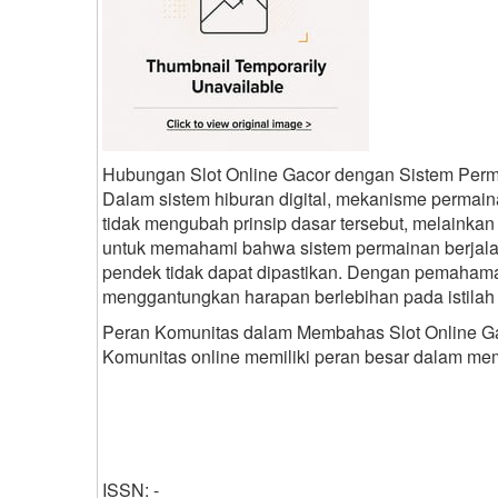
Hubungan Slot Online Gacor dengan Sistem Per
Dalam sistem hiburan digital, mekanisme permaina
tidak mengubah prinsip dasar tersebut, melaink
untuk memahami bahwa sistem permainan berjalan 
pendek tidak dapat dipastikan. Dengan pemahaman
menggantungkan harapan berlebihan pada istilah t
Peran Komunitas dalam Membahas Slot Online G
Komunitas online memiliki peran besar dalam me
ISSN: -