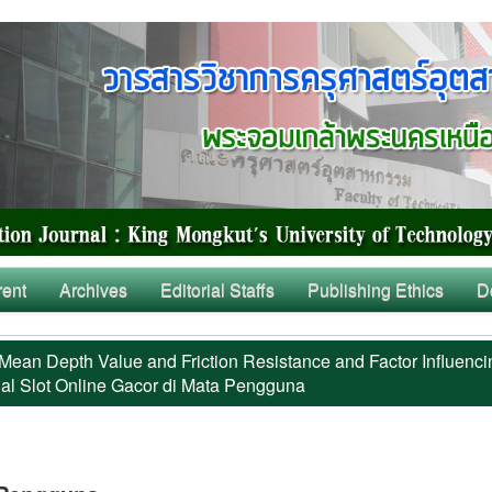
rent
Archives
Editorial Staffs
Publishing Ethics
D
Mean Depth Value and Friction Resistance and Factor Influenci
l Slot Online Gacor di Mata Pengguna