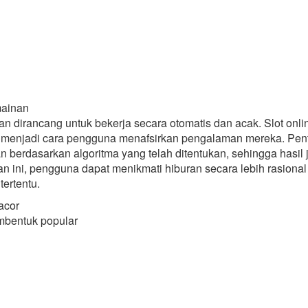
mainan
n dirancang untuk bekerja secara otomatis dan acak. Slot onli
an menjadi cara pengguna menafsirkan pengalaman mereka. Pen
berdasarkan algoritma yang telah ditentukan, sehingga hasil 
 ini, pengguna dapat menikmati hiburan secara lebih rasional
ertentu.
acor
mbentuk popular