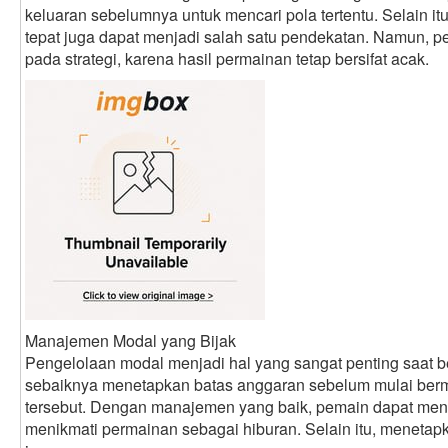
keluaran sebelumnya untuk mencari pola tertentu. Selain 
tepat juga dapat menjadi salah satu pendekatan. Namun, pen
pada strategi, karena hasil permainan tetap bersifat acak.
Manajemen Modal yang Bijak
Pengelolaan modal menjadi hal yang sangat penting saat b
sebaiknya menetapkan batas anggaran sebelum mulai berm
tersebut. Dengan manajemen yang baik, pemain dapat meng
menikmati permainan sebagai hiburan. Selain itu, meneta