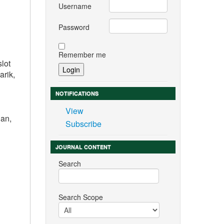
Username
Password
Remember me
lot
arik,
NOTIFICATIONS
View
gan,
Subscribe
JOURNAL CONTENT
Search
Search Scope