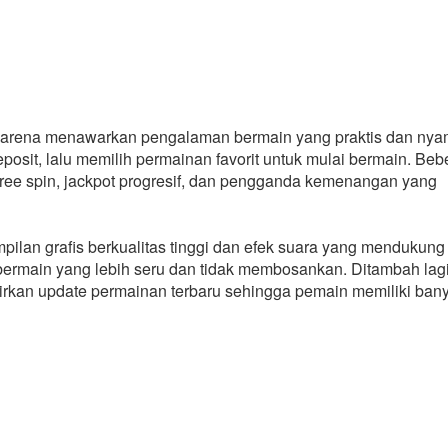
karena menawarkan pengalaman bermain yang praktis dan nya
sit, lalu memilih permainan favorit untuk mulai bermain. Beb
free spin, jackpot progresif, dan pengganda kemenangan yang
ampilan grafis berkualitas tinggi dan efek suara yang mendukung
ermain yang lebih seru dan tidak membosankan. Ditambah lagi
rkan update permainan terbaru sehingga pemain memiliki ban