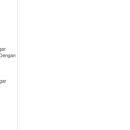
gar
. Dengan
gar
r