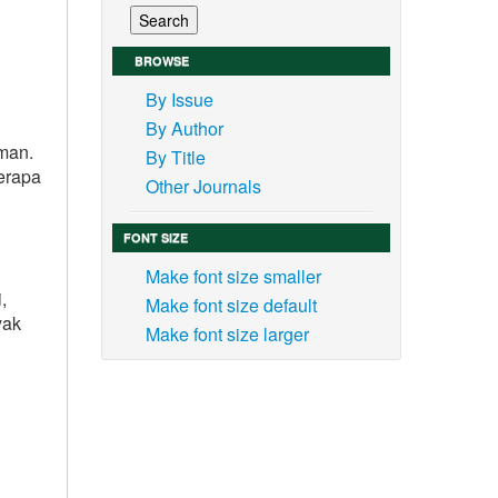
BROWSE
By Issue
By Author
man.
By Title
erapa
Other Journals
FONT SIZE
Make font size smaller
,
Make font size default
yak
Make font size larger