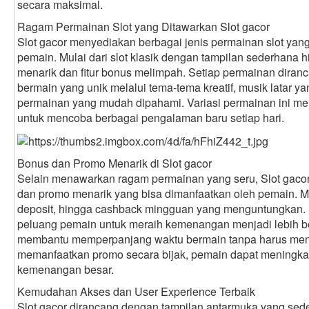
secara maksimal.
Ragam Permainan Slot yang Ditawarkan Slot gacor
Slot gacor menyediakan berbagai jenis permainan slot yang
pemain. Mulai dari slot klasik dengan tampilan sederhana h
menarik dan fitur bonus melimpah. Setiap permainan dira
bermain yang unik melalui tema-tema kreatif, musik latar y
permainan yang mudah dipahami. Variasi permainan ini m
untuk mencoba berbagai pengalaman baru setiap hari.
Bonus dan Promo Menarik di Slot gacor
Selain menawarkan ragam permainan yang seru, Slot gaco
dan promo menarik yang bisa dimanfaatkan oleh pemain. Mu
deposit, hingga cashback mingguan yang menguntungkan
peluang pemain untuk meraih kemenangan menjadi lebih be
membantu memperpanjang waktu bermain tanpa harus men
memanfaatkan promo secara bijak, pemain dapat meningk
kemenangan besar.
Kemudahan Akses dan User Experience Terbaik
Slot gacor dirancang dengan tampilan antarmuka yang sed