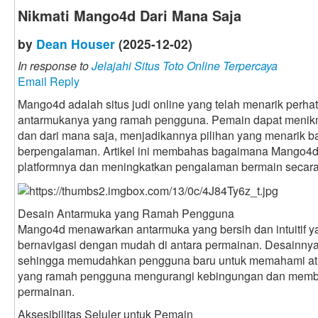
Nikmati Mango4d Dari Mana Saja
by
Dean Houser
(2025-12-02)
In response to
Jelajahi Situs Toto Online Terpercaya
Email Reply
Mango4d adalah situs judi online yang telah menarik perhat
antarmukanya yang ramah pengguna. Pemain dapat menikm
dan dari mana saja, menjadikannya pilihan yang menarik 
berpengalaman. Artikel ini membahas bagaimana Mango4
platformnya dan meningkatkan pengalaman bermain secara
Desain Antarmuka yang Ramah Pengguna
Mango4d menawarkan antarmuka yang bersih dan intuitif 
bernavigasi dengan mudah di antara permainan. Desainny
sehingga memudahkan pengguna baru untuk memahami atur
yang ramah pengguna mengurangi kebingungan dan memba
permainan.
Aksesibilitas Seluler untuk Pemain