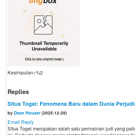
Kesimpulan<%2
Replies
Situs Togel: Fenomena Baru dalam Dunia Perjud
by
Dean Houser
(2025-12-29)
Email Reply
Situs Togel merupakan salah satu permainan judi yang pal