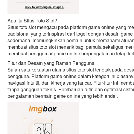
Apa Itu Situs Toto Slot?
Situs toto slot mengacu pada platform game online yang 
tradisional yang terinspirasi dari togel dengan desain ga
sederhana, memungkinkan pemain untuk memahami aturan 
membuat situs toto slot menarik bagi pemula sekaligus m
membuat penggemar game online berpengalaman tetap tert
Fitur dan Desain yang Ramah Pengguna
Salah satu kekuatan utama situs toto slot terletak pada des
pengguna. Platform game online dalam kategori ini biasanya
navigasi intuitif, dan kinerja yang lancar. Fitur-fitur ini 
tanpa gangguan teknis. Pembaruan rutin dan optimasi siste
pengalaman bermain game online yang lebih andal.