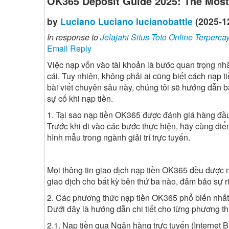
OK365 Deposit Guide 2025: The Most
by
Luciano Luciano lucianobattle
(2025-1
In response to
Jelajahi Situs Toto Online Terperca
Email Reply
Việc nạp vốn vào tài khoản là bước quan trọng nhấ
cái. Tuy nhiên, không phải ai cũng biết cách nạp
bài viết chuyên sâu này, chúng tôi sẽ hướng dẫn b
sự cố khi nạp tiền.
1. Tại sao nạp tiền OK365 được đánh giá hàng đầu
Trước khi đi vào các bước thực hiện, hãy cùng đi
hình mẫu trong ngành giải trí trực tuyến.
Mọi thông tin giao dịch nạp tiền OK365 đều được m
giao dịch cho bất kỳ bên thứ ba nào, đảm bảo sự r
2. Các phương thức nạp tiền OK365 phổ biến nhất
Dưới đây là hướng dẫn chi tiết cho từng phương t
2.1. Nạp tiền qua Ngân hàng trực tuyến (Internet 