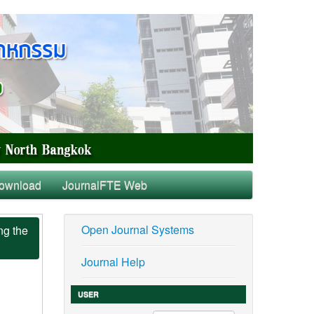
ownload
JournalFTE Web
Open Journal Systems
ng the
Journal Help
USER