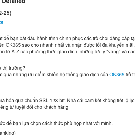
 Detailed
2-25)
ya
t để bạn bắt đầu hành trình chinh phục các trò chơi đẳng cấp tạ
 tiền OK365 sao cho nhanh nhất và nhận được tối đa khuyến mãi
ạn từ A-Z các phương thức giao dịch, những lưu ý "vàng" và các
 thị trường?
ểm qua những ưu điểm khiến hệ thống giao dịch của
OK365
trở 
ã hóa qua chuẩn SSL 128-bit. Nhà cái cam kết không tiết lộ lị
iêng tư tuyệt đối cho khách hàng.
hức để bạn lựa chọn cách thức phù hợp nhất với mình.
Banking)