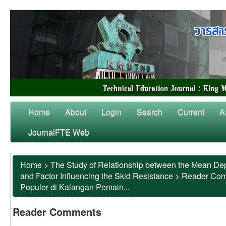
Home
About
Login
Search
Current
A
JournalFTE Web
Home
>
The Study of Relationship between the Mean Dep
and Factor Influencing the Skid Resistance
>
Reader Co
Populer di Kalangan Pemain...
Reader Comments