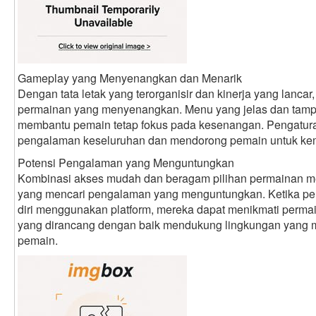
Gameplay yang Menyenangkan dan Menarik
Dengan tata letak yang terorganisir dan kinerja yang lancar
permainan yang menyenangkan. Menu yang jelas dan tampil
membantu pemain tetap fokus pada kesenangan. Pengatura
pengalaman keseluruhan dan mendorong pemain untuk kemba
Potensi Pengalaman yang Menguntungkan
Kombinasi akses mudah dan beragam pilihan permainan m
yang mencari pengalaman yang menguntungkan. Ketika p
diri menggunakan platform, mereka dapat menikmati perma
yang dirancang dengan baik mendukung lingkungan yang 
pemain.