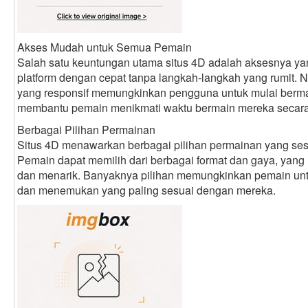
Akses Mudah untuk Semua Pemain
Salah satu keuntungan utama situs 4D adalah aksesnya 
platform dengan cepat tanpa langkah-langkah yang rumit. 
yang responsif memungkinkan pengguna untuk mulai bermai
membantu pemain menikmati waktu bermain mereka secara
Berbagai Pilihan Permainan
Situs 4D menawarkan berbagai pilihan permainan yang ses
Pemain dapat memilih dari berbagai format dan gaya, yan
dan menarik. Banyaknya pilihan memungkinkan pemain unt
dan menemukan yang paling sesuai dengan mereka.