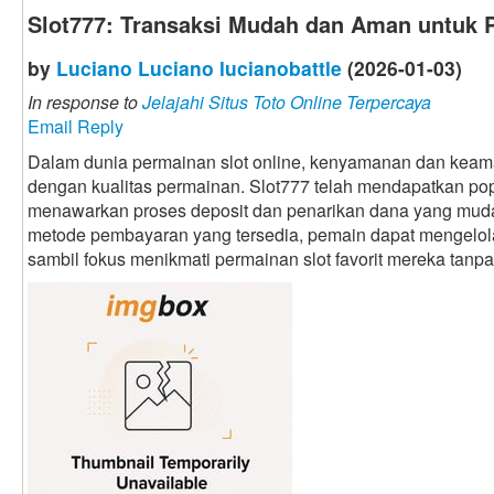
Slot777: Transaksi Mudah dan Aman untuk 
by
Luciano Luciano lucianobattle
(2026-01-03)
In response to
Jelajahi Situs Toto Online Terpercaya
Email Reply
Dalam dunia permainan slot online, kenyamanan dan keam
dengan kualitas permainan. Slot777 telah mendapatkan pop
menawarkan proses deposit dan penarikan dana yang mud
metode pembayaran yang tersedia, pemain dapat mengelo
sambil fokus menikmati permainan slot favorit mereka tanpa