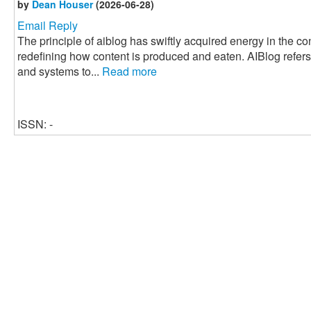
by
Dean Houser
(2026-06-28)
Email Reply
The principle of aiblog has swiftly acquired energy in the c
redefining how content is produced and eaten. AIBlog refers
and systems to...
Read more
ISSN: -