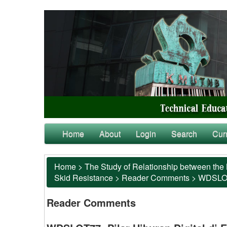
Home
About
Login
Search
Cur
Home
>
The Study of Relationship between the 
Skid Resistance
>
Reader Comments
>
WDSLOT7
Reader Comments