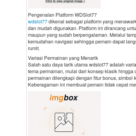
Pengenalan Platform WDSlot77
wdslot77
dikenal sebagai platform yang menawark
dan mudah digunakan. Platform ini dirancang un
maupun yang sudah berpengalaman. Melalui tamp
kemudahan navigasi sehingga pemain dapat lan
rumit.
Variasi Permainan yang Menarik
Salah satu daya tarik utama wdslot77 adalah var
tema permainan, mulai dari konsep klasik hingga
permainan dilengkapi dengan fitur bonus, simbol
Keberagaman ini membuat pemain tidak cepat meras