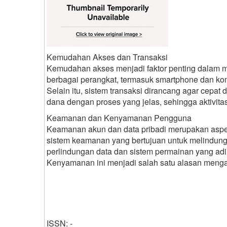
Kemudahan Akses dan Transaksi
Kemudahan akses menjadi faktor penting dalam me
berbagai perangkat, termasuk smartphone dan kom
Selain itu, sistem transaksi dirancang agar cepa
dana dengan proses yang jelas, sehingga aktivita
Keamanan dan Kenyamanan Pengguna
Keamanan akun dan data pribadi merupakan aspek
sistem keamanan yang bertujuan untuk melindung
perlindungan data dan sistem permainan yang ad
Kenyamanan ini menjadi salah satu alasan meng
ISSN: -