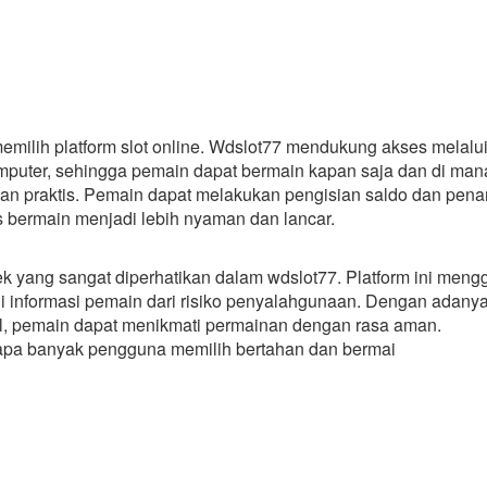
milih platform slot online. Wdslot77 mendukung akses melalu
puter, sehingga pemain dapat bermain kapan saja dan di mana
t dan praktis. Pemain dapat melakukan pengisian saldo dan pena
s bermain menjadi lebih nyaman dan lancar.
 yang sangat diperhatikan dalam wdslot77. Platform ini men
i informasi pemain dari risiko penyalahgunaan. Dengan adany
il, pemain dapat menikmati permainan dengan rasa aman.
apa banyak pengguna memilih bertahan dan bermai