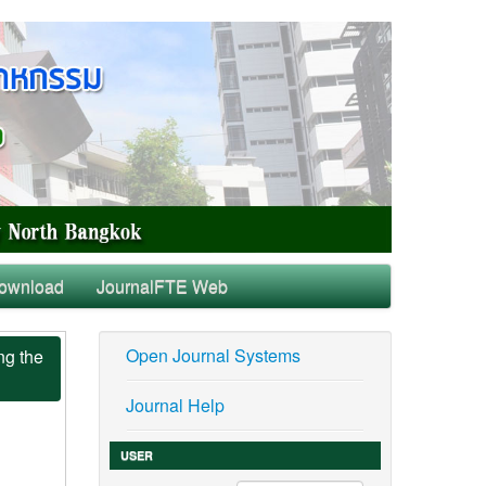
ownload
JournalFTE Web
Open Journal Systems
ng the
Journal Help
USER