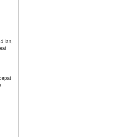
dilan,
aat
cepat
n