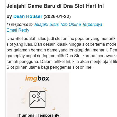
Jelajahi Game Baru di Dna Slot Hari Ini
by
Dean Houser
(2026-01-22)
In response to
Jelajahi Situs Toto Online Terpercaya
Email Reply
Dna Slot adalah situs judi slot online populer yang menar
slot yang luas. Dari desain klasik hingga slot bertema mod
pengalaman bermain game yang lengkap dan menarik. Pem
gameplay cepat sering memilih Dna Slot karena menawarka
ramah pengguna. Dalam artikel ini, kita akan menjelajahi fi
Slot pilihan utama bagi penggemar slot online.