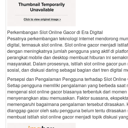
Perkembangan Slot Online Gacor di Era Digital
Pesatnya perkembangan teknologi internet mendorong mun
digital, termasuk slot online. Slot online gacor menjadi isti
dengan meningkatnya jumlah pengguna yang aktif di platfo
perangkat mobile dan desktop membuat hiburan ini semaki
masyarakat. Dalam prosesnya, istilah slot online gacor pun
sosial, dan diskusi daring sebagai bagian dari tren digital 
Persepsi dan Pengalaman Pengguna terhadap Slot Online
Setiap pengguna memiliki pengalaman yang berbeda saat me
mengenai slot online gacor biasanya terbentuk dari momen 
menyenangkan atau memuaskan. Faktor suasana, ekspektas
memengaruhi bagaimana pengalaman tersebut dirasakan. Kar
dianggap gacor oleh satu pengguna belum tentu dirasakan 
membuat istilah slot online gacor menjadi topik diskusi ya