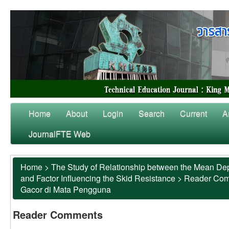
Home
About
Login
Search
Current
A
JournalFTE Web
Home
>
The Study of Relationship between the Mean Dep
and Factor Influencing the Skid Resistance
>
Reader Co
Gacor di Mata Pengguna
Reader Comments