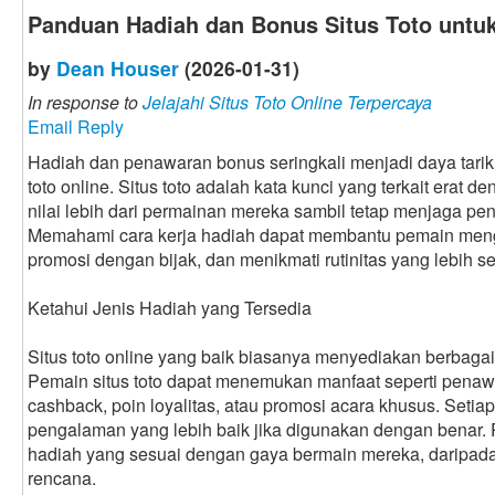
Panduan Hadiah dan Bonus Situs Toto untu
by
Dean Houser
(2026-01-31)
In response to
Jelajahi Situs Toto Online Terpercaya
Email Reply
Hadiah dan penawaran bonus seringkali menjadi daya tarik
toto online. Situs toto adalah kata kunci yang terkait era
nilai lebih dari permainan mereka sambil tetap menjaga p
Memahami cara kerja hadiah dapat membantu pemain men
promosi dengan bijak, dan menikmati rutinitas yang lebih se
Ketahui Jenis Hadiah yang Tersedia
Situs toto online yang baik biasanya menyediakan berbagai
Pemain situs toto dapat menemukan manfaat seperti penaw
cashback, poin loyalitas, atau promosi acara khusus. Seti
pengalaman yang lebih baik jika digunakan dengan benar.
hadiah yang sesuai dengan gaya bermain mereka, daripad
rencana.