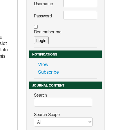
Username
Password
Remember me
a
slot
lalu
NOTIFICATIONS
mis
View
Subscribe
JOURNAL CONTENT
Search
Search Scope