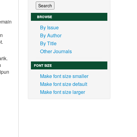
BROWSE
pemain
By Issue
an
By Author
t.
By Title
Other Journals
rik.
u
FONT SIZE
kipun
Make font size smaller
Make font size default
Make font size larger