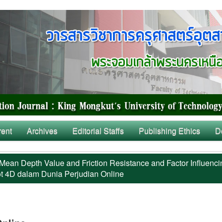
rent
Archives
Editorial Staffs
Publishing Ethics
D
Mean Depth Value and Friction Resistance and Factor Influenci
ot 4D dalam Dunia Perjudian Online