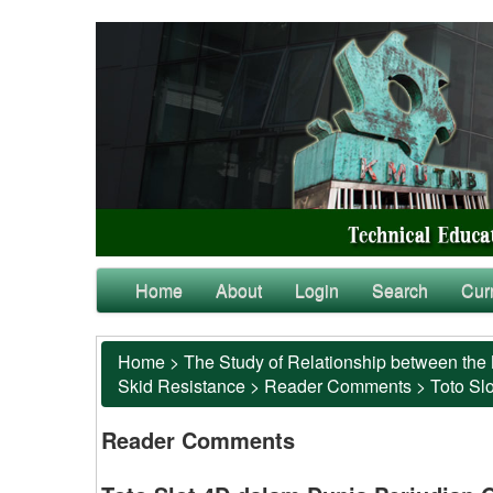
Home
About
Login
Search
Cur
Home
>
The Study of Relationship between the 
Skid Resistance
>
Reader Comments
>
Toto Sl
Reader Comments