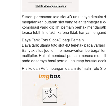
Sistem permainan toto slot 4D umumnya dimulai d
menjalankan putaran slot yang telah terintegrasi 
kombinasi yang dipilih, pemain berhak mendapat
terasa lebih interaktif karena tidak hanya mengan
Daya Tarik Toto Slot 4D bagi Pemain
Daya tarik utama toto slot 4D terletak pada vari
Banyak situs judi online menawarkan berbagai tema
multiplier. Hal ini membuat pemain merasa memilik
pada dasarnya hasil permainan tetap bersifat acak
Risiko dan Pertimbangan dalam Bermain Toto Slo