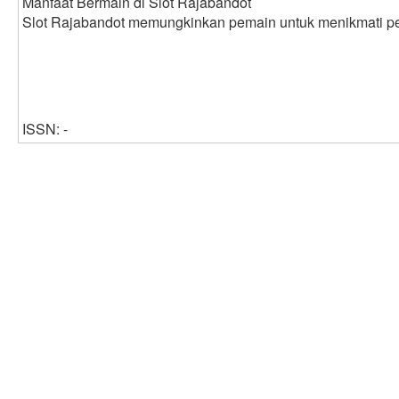
Manfaat Bermain di Slot Rajabandot
Slot Rajabandot memungkinkan pemain untuk menikmati p
ISSN: -