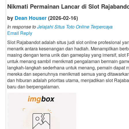
Nikmati Permainan Lancar di Slot Rajaband
by
Dean Houser
(2026-02-16)
In response to
Jelajahi Situs Toto Online Terpercaya
Email Reply
Slot Rajabandot adalah situs judi slot online profesiona
menarik antara kesenangan dan hadiah. Menampilkan berb
masing dengan tema unik dan gameplay yang imersif, slot
untuk menang sambil menikmati pengalaman bermain game
langkah-langkah sederhana untuk menang, pemain dapat m
mereka dan sepenuhnya menikmati semua yang ditawarkan p
dan hiburan adalah prioritas utama, menjadikan slot Rajab
baru dan berpengalaman.