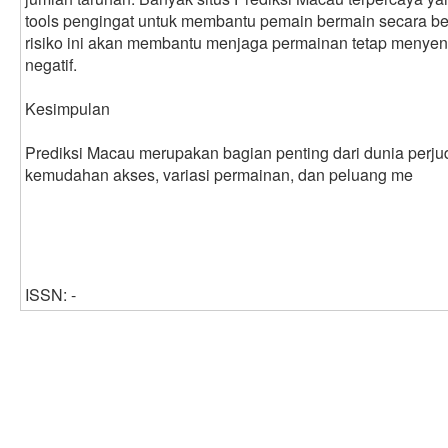
tools pengingat untuk membantu pemain bermain secara b
risiko ini akan membantu menjaga permainan tetap meny
negatif.
Kesimpulan
Prediksi Macau merupakan bagian penting dari dunia perju
kemudahan akses, variasi permainan, dan peluang me
ISSN: -