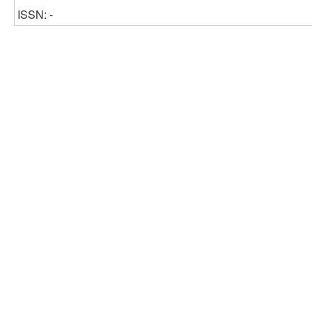
ISSN: -