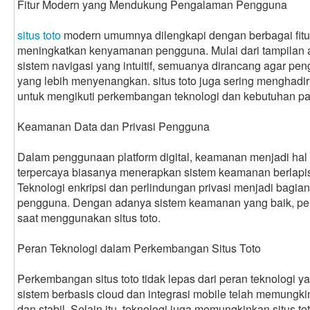
Fitur Modern yang Mendukung Pengalaman Pengguna
situs toto
modern umumnya dilengkapi dengan berbagai fitu
meningkatkan kenyamanan pengguna. Mulai dari tampilan 
sistem navigasi yang intuitif, semuanya dirancang agar p
yang lebih menyenangkan. situs toto juga sering menghadir
untuk mengikuti perkembangan teknologi dan kebutuhan pa
Keamanan Data dan Privasi Pengguna
Dalam penggunaan platform digital, keamanan menjadi hal y
terpercaya biasanya menerapkan sistem keamanan berlapis
Teknologi enkripsi dan perlindungan privasi menjadi bag
pengguna. Dengan adanya sistem keamanan yang baik, pe
saat menggunakan situs toto.
Peran Teknologi dalam Perkembangan Situs Toto
Perkembangan situs toto tidak lepas dari peran teknologi y
sistem berbasis cloud dan integrasi mobile telah memungkin
dan stabil. Selain itu, teknologi juga memungkinkan situs