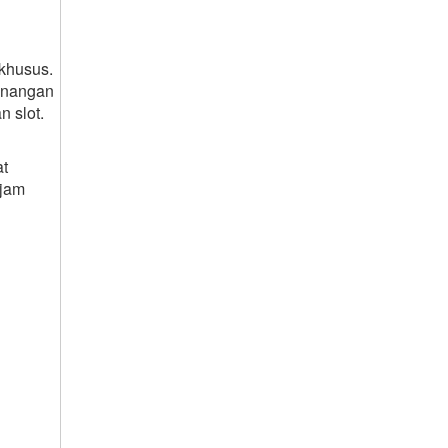
 khusus.
enangan
 slot.
at
 jam