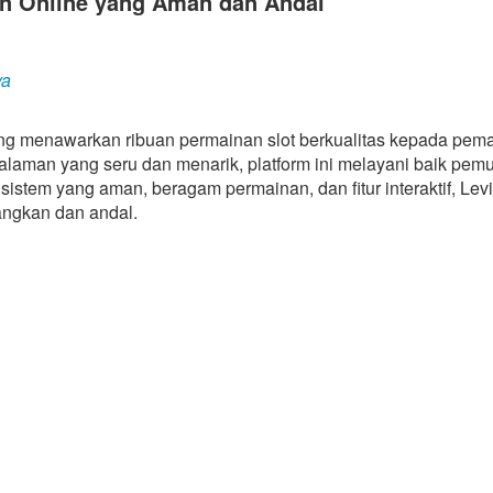
n Online yang Aman dan Andal
ya
yang menawarkan ribuan permainan slot berkualitas kepada pema
laman yang seru dan menarik, platform ini melayani baik pemu
tem yang aman, beragam permainan, dan fitur interaktif, Lev
ngkan dan andal.