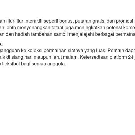
tur-fitur interaktif seperti bonus, putaran gratis, dan promosi
an lebih menyenangkan tetapi juga meningkatkan potensi kem
an dan hadiah tambahan sambil menjelajahi berbagai permainan
ja
gangguan ke koleksi permainan slotnya yang luas. Pemain dap
k di siang hari maupun larut malam. Ketersediaan platform 24
fleksibel bagi semua anggota.