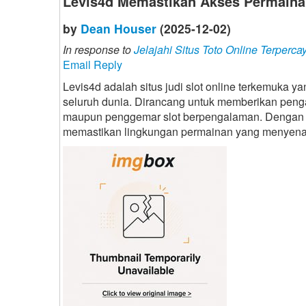
Levis4d Memastikan Akses Permaina
by
Dean Houser
(2025-12-02)
In response to
Jelajahi Situs Toto Online Terperca
Email Reply
Levis4d adalah situs judi slot online terkemuka 
seluruh dunia. Dirancang untuk memberikan penga
maupun penggemar slot berpengalaman. Dengan sis
memastikan lingkungan permainan yang menyena