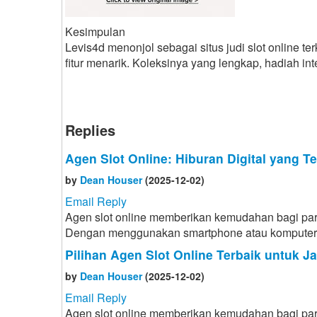
Kesimpulan
Levis4d menonjol sebagai situs judi slot online t
fitur menarik. Koleksinya yang lengkap, hadiah i
Replies
Agen Slot Online: Hiburan Digital yang T
by
Dean Houser
(2025-12-02)
Email Reply
Agen slot online memberikan kemudahan bagi par
Dengan menggunakan smartphone atau komputer se
Pilihan Agen Slot Online Terbaik untuk 
by
Dean Houser
(2025-12-02)
Email Reply
Agen slot online memberikan kemudahan bagi par