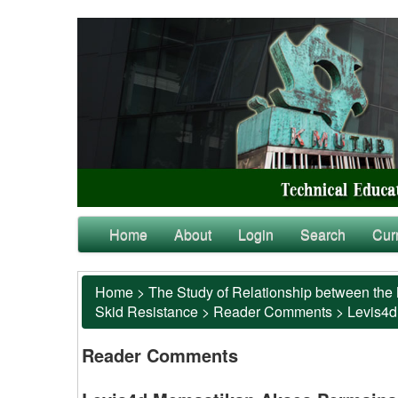
Home
About
Login
Search
Cur
Home
>
The Study of Relationship between the 
Skid Resistance
>
Reader Comments
>
Levis4d
Reader Comments