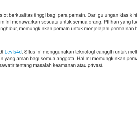
ot berkualitas tinggi bagi para pemain. Dari gulungan klasik 
tform ini menawarkan sesuatu untuk semua orang. Pilihan yang lu
nghibur, memungkinkan pemain untuk menjelajahi permainan 
di
Levis4d
. Situs ini menggunakan teknologi canggih untuk mel
gan yang aman bagi semua anggota. Hal ini memungkinkan pem
awatir tentang masalah keamanan atau privasi.