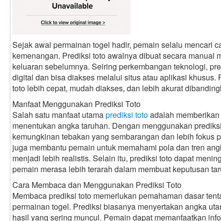
Sejak awal permainan togel hadir, pemain selalu mencari 
kemenangan. Prediksi toto awalnya dibuat secara manual 
keluaran sebelumnya. Seiring perkembangan teknologi, predi
digital dan bisa diakses melalui situs atau aplikasi khusu
toto lebih cepat, mudah diakses, dan lebih akurat dibanding
Manfaat Menggunakan Prediksi Toto
Salah satu manfaat utama
prediksi toto
adalah memberikan 
menentukan angka taruhan. Dengan menggunakan prediksi
kemungkinan tebakan yang sembarangan dan lebih fokus pada
juga membantu pemain untuk memahami pola dan tren an
menjadi lebih realistis. Selain itu, prediksi toto dapat me
pemain merasa lebih terarah dalam membuat keputusan tar
Cara Membaca dan Menggunakan Prediksi Toto
Membaca prediksi toto memerlukan pemahaman dasar tenta
permainan togel. Prediksi biasanya menyertakan angka ut
hasil yang sering muncul. Pemain dapat memanfaatkan info