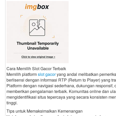
Cara Memilih Slot Gacor Terbaik
Memilih platform
slot gacor
yang andal melibatkan pemeriksaan
berlisensi dengan informasi RTP (Return to Player) yang t
Platform dengan navigasi sederhana, dukungan responsif,
memberikan pengalaman terbaik. Komunitas online dan u
mengidentifikasi situs tepercaya yang secara konsisten 
tinggi.
Tips untuk Memaksimalkan Kemenangan