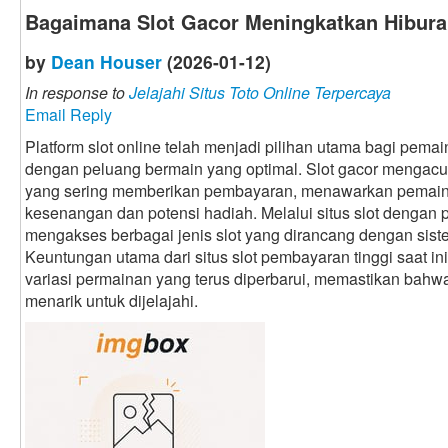
Bagaimana Slot Gacor Meningkatkan Hibura
by
Dean Houser
(2026-01-12)
In response to
Jelajahi Situs Toto Online Terpercaya
Email Reply
Platform slot online telah menjadi pilihan utama bagi pemai
dengan peluang bermain yang optimal. Slot gacor mengacu p
yang sering memberikan pembayaran, menawarkan pemain
kesenangan dan potensi hadiah. Melalui situs slot dengan 
mengakses berbagai jenis slot yang dirancang dengan sist
Keuntungan utama dari situs slot pembayaran tinggi saat in
variasi permainan yang terus diperbarui, memastikan bahwa
menarik untuk dijelajahi.